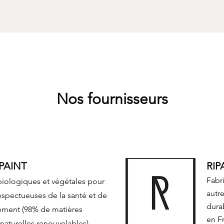
Nos fournisseurs
PAINT
RI
Fabr
biologiques et végétales pour
autre
respectueuses de la santé et de
dura
ement (98% de matières
en F
naturelles renouvelables).