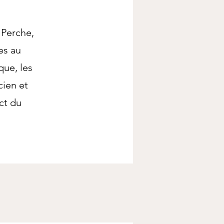
e Perche,
es au
que, les
cien et
ct du