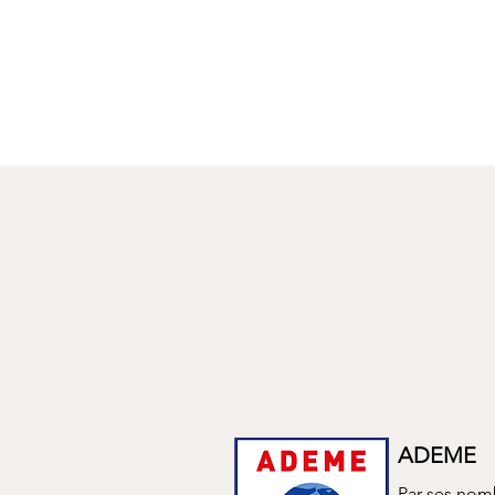
ADEME
Par ses nom