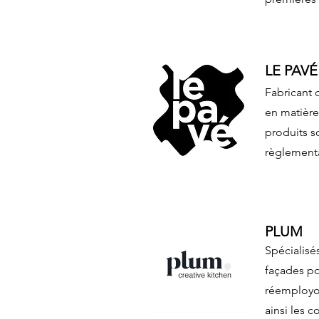
LE PAVÉ
Fabricant 
en matière
produits s
règlementa
PLUM
Spécialisé
façades po
réemployon
ainsi les c