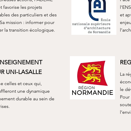
 favorise les projets
l'ENS
les des particuliers et des
et ap
 Sa mission : informer pour
enjeu
 la transition écologique.
l’arc
ENSEIGNEMENT
RE
UR UNI-LASALLE
La ré
écono
e celles et ceux qui,
le dé
uffleront une dynamique
Pour
ement durable au sein de
sout
ises.
l’env