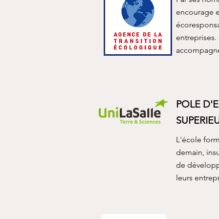
encourage et
écoresponsab
entreprises.
accompagner
POLE D'
SUPERIE
L'école form
demain, ins
de développ
leurs entrepr