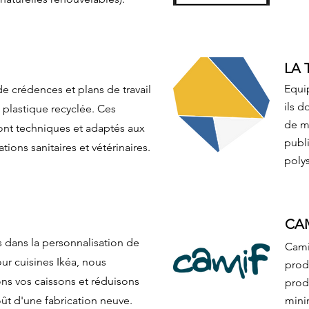
LA 
Equi
de crédences et plans de travail
ils 
 plastique recyclée. Ces
de mo
ont techniques et adaptés aux
publi
tions sanitaires et vétérinaires.
polys
CA
s dans la personnalisation de
Cami
ur cuisines Ikéa, nous
prod
s vos caissons et réduisons
prod
oût d'une fabrication neuve.
mini