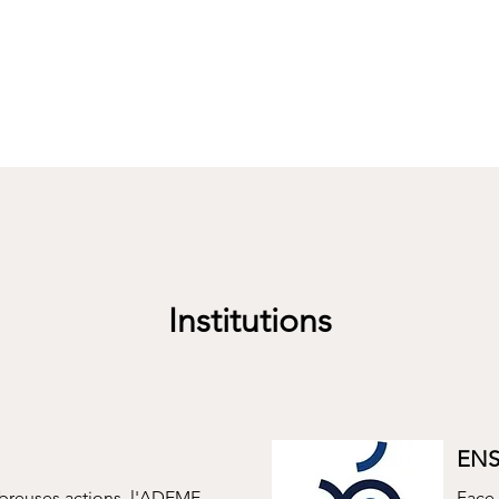
Institutions
ENS
breuses actions, l'ADEME
Face