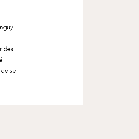
anguy
r des
é
 de se