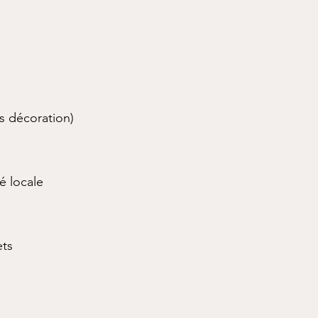
as décoration)
é locale
ets