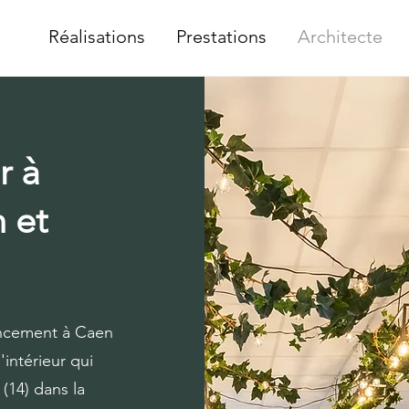
Réalisations
Prestations
Architecte
r à
 et
encement à Caen
'intérieur qui
(14) dans la