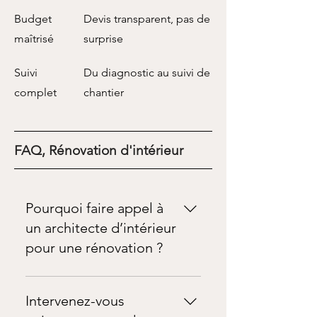
Budget
Devis transparent, pas de
maîtrisé
surprise
Suivi
Du diagnostic au suivi de
complet
chantier
FAQ, Rénovation d'intérieur
Pourquoi faire appel à
un architecte d’intérieur
pour une rénovation ?
Faire appel à un architecte
d’intérieur permet de
Intervenez-vous
structurer votre projet,