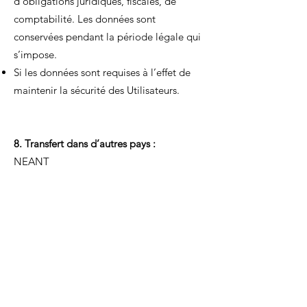
d’obligations juridiques, fiscales, de
comptabilité. Les données sont
conservées pendant la période légale qui
s’impose.
Si les données sont requises à l’effet de
maintenir la sécurité des Utilisateurs.
8. Transfert dans d’autres pays :
NEANT
9. Sécurité des données personnelles :
La société « Atelier Infini », en sa qualité
de responsable du traitement, met en
œuvre des mesures techniques et
organisationnelles appropriées